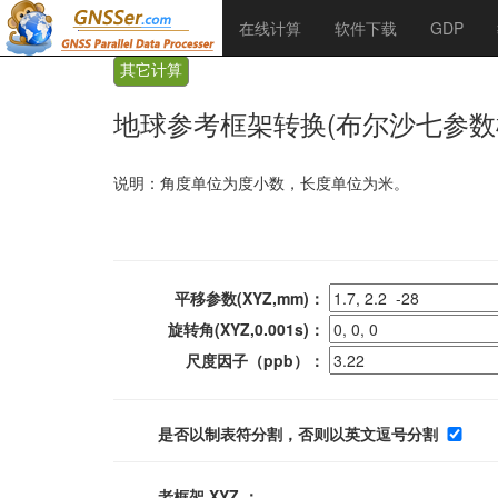
在线计算
软件下载
GDP
其它计算
地球参考框架转换(布尔沙七参数
说明：角度单位为度小数，长度单位为米。
平移参数(XYZ,mm)：
旋转角(XYZ,0.001s)：
尺度因子（ppb）：
是否以制表符分割，否则以英文逗号分割
老框架 XYZ ：