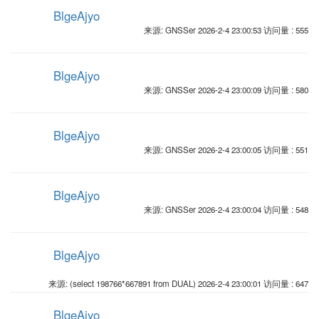
BlgeAjyo
来源: GNSSer
2026-2-4 23:00:53
访问量 : 555
BlgeAjyo
来源: GNSSer
2026-2-4 23:00:09
访问量 : 580
BlgeAjyo
来源: GNSSer
2026-2-4 23:00:05
访问量 : 551
BlgeAjyo
来源: GNSSer
2026-2-4 23:00:04
访问量 : 548
BlgeAjyo
来源: (select 198766*667891 from DUAL)
2026-2-4 23:00:01
访问量 : 647
BlgeAjyo