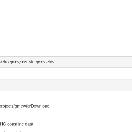
.edu/gmt5/trunk gmt5-dev
ects/gmt/wiki/Download
HHG coastline data