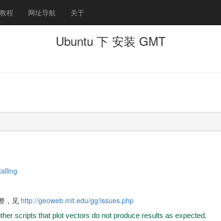
教程
网址导航
关于
Ubuntu 下 安装 GMT
g
alling
不完整，见
http://geoweb.mit.edu/gg/issues.php
her scripts that plot vectors do not produce results as expected.